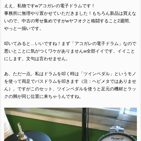
ええ、私物ですwアコガレの電子ドラムです！
事務所に無理やり置かせていただきました！もちろん新品は買えな
いので、中古の寄せ集めですがwヤフオクと格闘すること2週間、
やっと一揃いです。
叩いてみると…いいですね！まず「アコガレの電子ドラム」なので
悪いとことに気がつくワケがありませんw全部イイです。イイこと
にします。文句は言わせません。
あ、ただ一点。私はドラムを叩く時は「ツインペダル」というモノ
を使って両足でバスドラムを叩きます（注：ヘビメタではありませ
ん）。ですがこのセット、ツインペダルを使うと足元の機材とラッ
クの脚が同じ位置に来ちゃうんですね。