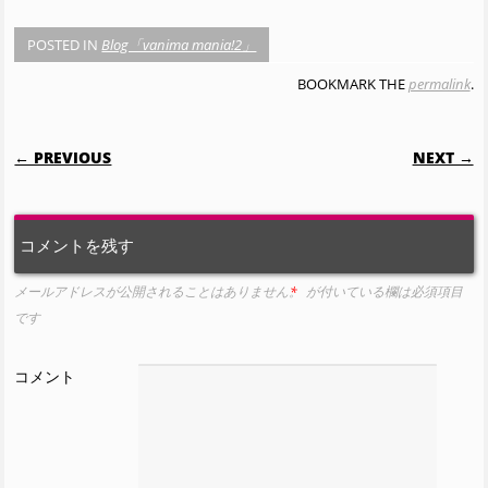
POSTED IN
Blog「vanima mania!2」
BOOKMARK THE
permalink
.
POST NAVIGATION
← PREVIOUS
NEXT →
コメントを残す
メールアドレスが公開されることはありません。
*
が付いている欄は必須項目
です
コメント