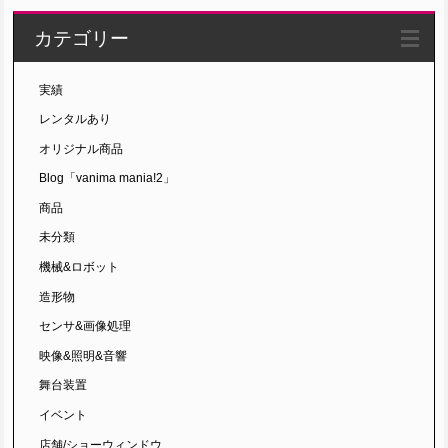
カテゴリー
実績
レンタルあり
オリジナル商品
Blog「vanima mania!2」
商品
未分類
機械&ロボット
造形物
センサ&画像処理
映像&照明&音響
舞台装置
イベント
店舗/ショーウィンドウ