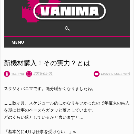
Main menu
Skip to content
MENU
新機材購入！その実力？とは
vanima
2016-05-01
Leave a comment
スタジオバニマです。随分暖かくなりましたね。
ここ数ヶ月、スケジュール的にかなりキツかったので年度末の納入
を期に仕事のペースをガクッと落としています。
どのくらい落としているかと言いますと…
「基本的に4月は仕事を受けない！」w