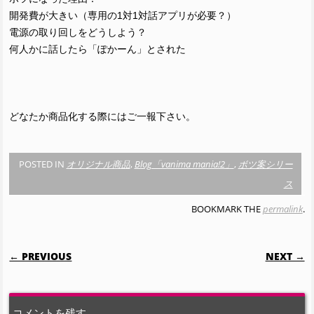
開発費が大きい（専用の1対1対話アプリが必要？）
電源の取り回しをどうしよう？
何人かに話したら「ぽかーん」とされた
どなたか商品化する際にはご一報下さい。
POSTED IN
オリジナル商品
,
Blog「vanima mania!2」
,
ボツ案シリー
ス
BOOKMARK THE
permalink
.
POST NAVIGATION
← PREVIOUS
NEXT →
コメントを残す