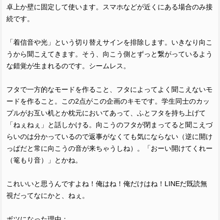
卓上か壁に固定して使います。スマホなどが近くにある場合のみ接
続です。
「着信音や光」という切り替えサインを排除します。いきなり向こ
うから聞こえてきます。そう、向こう側とずっと繋がっているよう
な錯覚が生まれるのです。シームレス。
フタで一方的なモードを作ること、フタによってよく聞こえないモ
ードを作ること。この2点がこの企画のキモです。学生同士のカッ
プルがお互い机とか枕元においてあって、ふとフタを持ち上げて
「ねぇねぇ」と話しかける。向こうのフタが閉まってると聞こえづ
らいのは分かっているので返事がなくても気にならない（逆に開け
っぱだと常に向こうの音が来ちゃうしね）。「おーい開けてくれー
（篭もり音）」とかね。
これいいと思うんですよね！俺はね！俺だけはね！LINEだ既読無
視だってなにかと、ねぇ。
ボツになった理由：