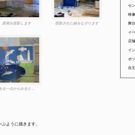
セ
映像
原画を投影します
投影された線をなぞります
舞
イ
店舗
イ
ボ
自
ある一点からみると…
かぶように描きます。