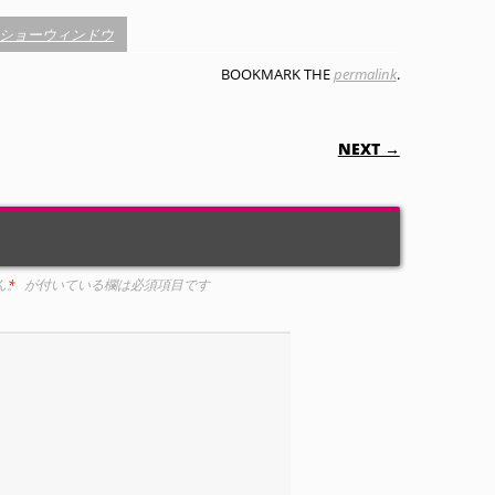
/ショーウィンドウ
BOOKMARK THE
permalink
.
ON
NEXT →
ん。
*
が付いている欄は必須項目です