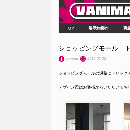
Main menu
Skip to content
TOP
展示物製作
実
ショッピングモール 
vanima
2015-05-02
ショッピングモールの通路にトリック
デザイン案はお客様からいただいてお