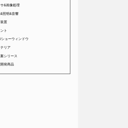
ンサ&画像処理
&照明&音響
台装置
ベント
/ショーウィンドウ
ンテリア
ツ案シリース
主開発商品