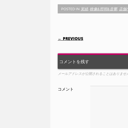
POSTED IN
実績
,
映像&照明&音響
,
店舗
POST NAVIGATI
← PREVIOUS
コメントを残す
メールアドレスが公開されることはありませ
コメント