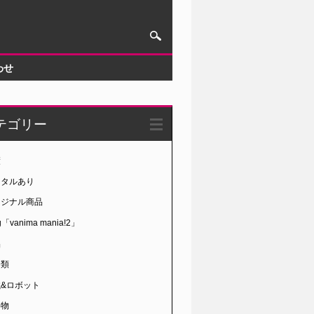
わせ
テゴリー
績
ンタルあり
リジナル商品
g「vanima mania!2」
品
分類
械&ロボット
形物