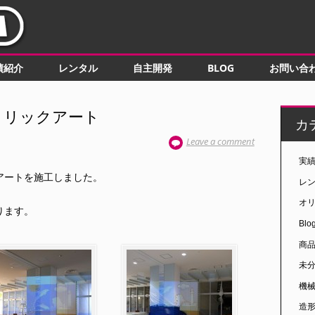
績紹介
レンタル
自主開発
BLOG
お問い合
トリックアート
カ
Leave a comment
実
アートを施工しました。
レ
オ
ります。
Blo
商
未
機
造