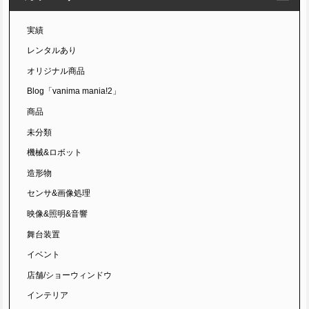
実績
レンタルあり
オリジナル商品
Blog「vanima mania!2」
商品
未分類
機械&ロボット
造形物
センサ&画像処理
映像&照明&音響
舞台装置
イベント
店舗/ショーウィンドウ
インテリア