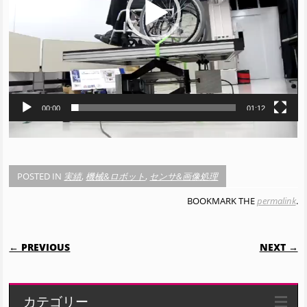
ー
00:00
01:12
お問い合わせは最下段のお問い合わせフォームからお気軽に！
POSTED IN
実績
,
機械&ロボット
,
センサ&画像処理
BOOKMARK THE
permalink
.
POST NAVIGATION
← PREVIOUS
NEXT →
カテゴリー