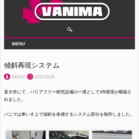
Main menu
Skip to content
MENU
傾斜再現システム
vanima
2015-05-06
某大学にて、バリアフリー研究設備の一環としてVR環境が構築さ
れました。
バニマは車いす上で傾斜を体感するシステム部分を制作しました。